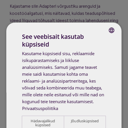
Kajastame siin Adapteri võrgustiku arenguid ja
koostööalgatusi, mis näitavad, kuidas teaduspõhised
ideed liiguvad tõhusalt ideest toimiva lahenduseni ning
laborist turule.
See veebisait kasutab
küpsiseid
ESTONIAN
Kasutame küpsiseid sisu, reklaamide
ENG
isikupärastamiseks ja liikluse
analüüsimiseks. Samuti jagame teavet
meie saidi kasutamise kohta oma
reklaami- ja analüüsipartneritega, kes
võivad seda kombineerida muu teabega,
mille olete neile esitanud või mille nad on
kogunud teie teenuste kasutamisest.
Privaatsuspoliitika
26.11.25
Renokratt: tehisaruga renoveerimisele
Hädavajalikud
Jõudlusküpsised
küpsised
vastu