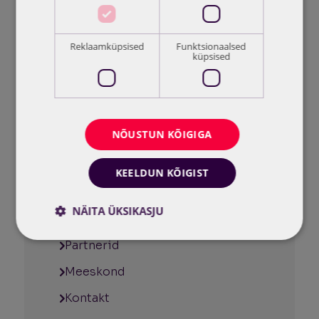
Reklaamküpsised
Funktsionaalsed
küpsised
NÕUSTUN KÕIGIGA
Akadeemia tee 15B
12618 Tallinn, Eesti
KEELDUN KÕIGIST
Meist
NÄITA ÜKSIKASJU
Teenused
Partnerid
Hädavajalikud küpsised
Jõudlusküpsised
Meeskond
Reklaamküpsised
Funktsionaalsed küpsised
Kontakt
Hädavajalikud küpsised tagavad veebisaidi